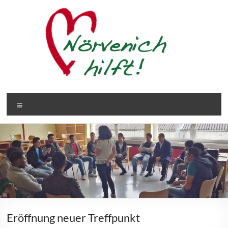
Zum
Inhalt
springen
Nörvenich
Menü
hilft!
Eröffnung neuer Treffpunkt