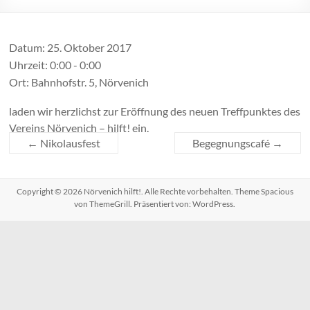
Datum:
25. Oktober 2017
Uhrzeit:
0:00 - 0:00
Ort:
Bahnhofstr. 5, Nörvenich
laden wir herzlichst zur Eröffnung des neuen Treffpunktes des
Vereins Nörvenich – hilft! ein.
←
Nikolausfest
Begegnungscafé
→
Copyright © 2026
Nörvenich hilft!
. Alle Rechte vorbehalten. Theme
Spacious
von ThemeGrill. Präsentiert von:
WordPress
.